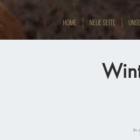
HOME
Neue Seite
Unse
Wint
In 