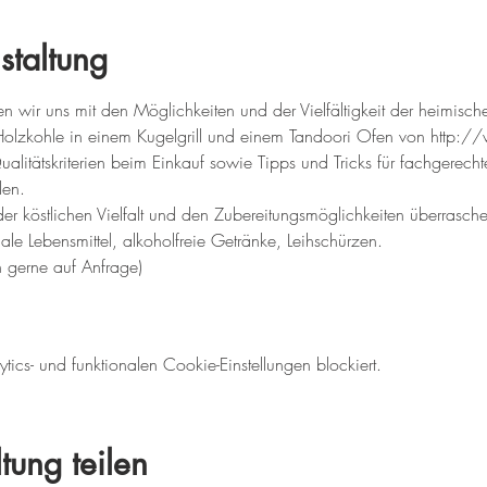
staltung
en wir uns mit den Möglichkeiten und der Vielfältigkeit der heimisch
t Holzkohle in einem Kugelgrill und einem Tandoori Ofen von http:
litätskriterien beim Einkauf sowie Tipps und Tricks für fachgerecht
len. 
er köstlichen Vielfalt und den Zubereitungsmöglichkeiten überrasch
nale Lebensmittel, alkoholfreie Getränke, Leihschürzen.
 gerne auf Anfrage)
cs- und funktionalen Cookie-Einstellungen blockiert.
tung teilen