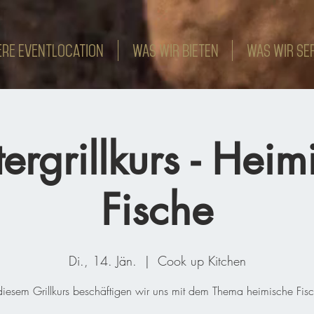
re Eventlocation
WAS WIR BIETEN
WAS WIR SE
ergrillkurs - Heim
Fische
Di., 14. Jän.
  |  
Cook up Kitchen
diesem Grillkurs beschäftigen wir uns mit dem Thema heimische Fis