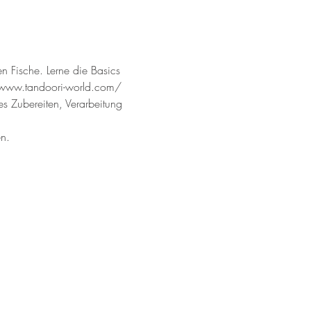
en Fische. Lerne die Basics 
//www.tandoori-world.com/ 
es Zubereiten, Verarbeitung 
en.