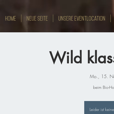
HOME
Neue Seite
Unsere Eventlocation
Wild klas
Mo., 15. N
beim Bio-Ho
Leider ist ke