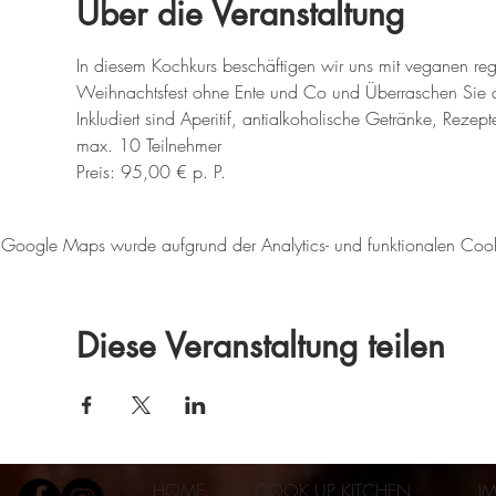
Über die Veranstaltung
In diesem Kochkurs beschäftigen wir uns mit veganen regi
Weihnachtsfest ohne Ente und Co und Überraschen Sie dami
Inkludiert sind Aperitif, antialkoholische Getränke, Rezept
max. 10 Teilnehmer 
Preis: 95,00 € p. P.
Google Maps wurde aufgrund der Analytics- und funktionalen Cookie
Diese Veranstaltung teilen
HOME
COOK UP KITCHEN
I