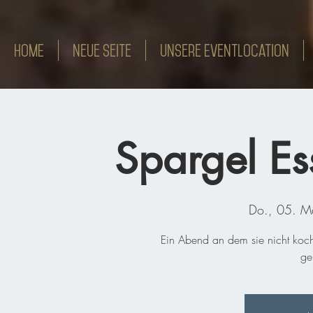
HOME
Neue Seite
Unsere Eventlocation
Spargel Es
Do., 05. M
Ein Abend an dem sie nicht koc
ge