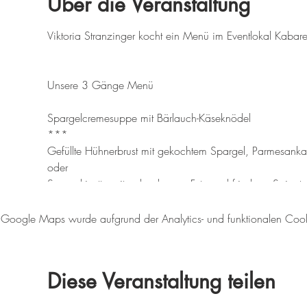
Über die Veranstaltung
Viktoria Stranzinger kocht ein Menü im Eventlokal Kaba
Unsere 3 Gänge Menü
Spargelcremesuppe mit Bärlauch-Käseknödel
***
Gefüllte Hühnerbrust mit gekochtem Spargel, Parmesankar
oder
Spargelrisotto mit gebackenem Feta und frischem Spinat
***
Spargelcreme mit Mascarpone, Erdbeeren und Kardam
Google Maps wurde aufgrund der Analytics- und funktionalen Cookie
Preis: 38,00 € p.P.
Diese Veranstaltung teilen
Es sind keine Getränke inkludiert.