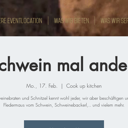
re Eventlocation
WAS WIR BIETEN
WAS WIR SE
chwein mal ande
Mo., 17. Feb.
  |  
Cook up kitchen
inebraten und Schnitzel kennt wohl jeder, wir aber beschäftigen u
Fledermaus vom Schwein, Schweinebackerl,.. und vielem mehr.