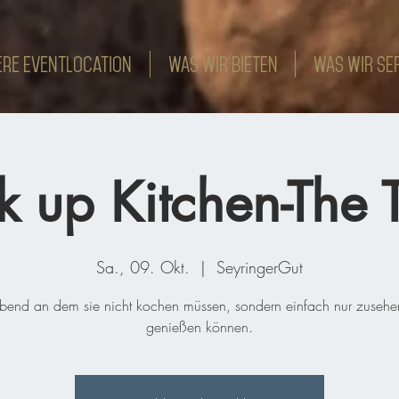
re Eventlocation
WAS WIR BIETEN
WAS WIR SE
 up Kitchen-The 
Sa., 09. Okt.
  |  
SeyringerGut
bend an dem sie nicht kochen müssen, sondern einfach nur zuseh
genießen können.