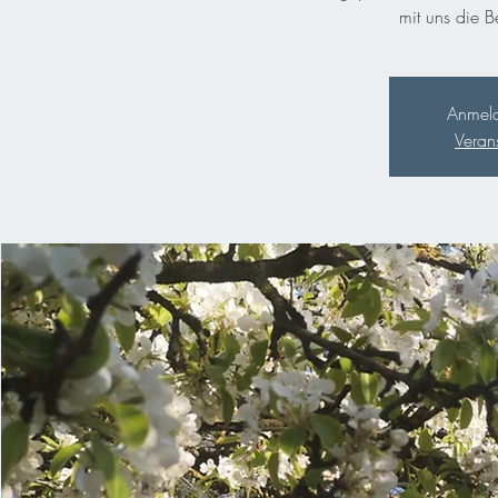
mit uns die B
Anmeld
Veran