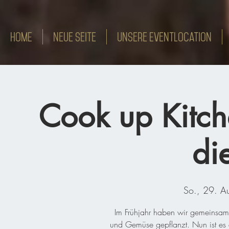
HOME
Neue Seite
Unsere Eventlocation
Cook up Kitch
di
So., 29. A
Im Frühjahr haben wir gemeinsam
und Gemüse gepflanzt. Nun ist es 