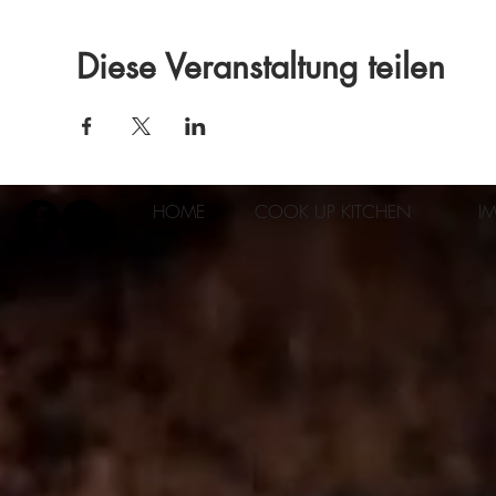
Diese Veranstaltung teilen
HOME
COOK UP KITCHEN
I