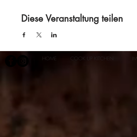
Diese Veranstaltung teilen
HOME
COOK UP KITCHEN
I